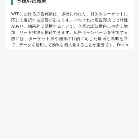
各種広告施策
WEBにおける広告施策は、多岐にわたり、目的やターゲットに
応じて選択する必要があります。それぞれの広告形式には特性
があり、効果的に活用することで、企業の認知度向上や売上増
加、リード獲得が期待できます。広告キャンペーンを実施する
際には、ターゲット層や施策の目的に応じた最適な戦略を立
て、データを活用して効果を最大化することが重要です。Faceb
ook、Instagramを始め、各種SNS広告のプランニングと運用を
承ります。弊社が直接運用しますので中間マージンやタイムラ
グの発生しない、コスト重視の運用が自慢です。
Need help? Call our award-winning support team at
info@climbup.jp
© 2011 All rights reserved